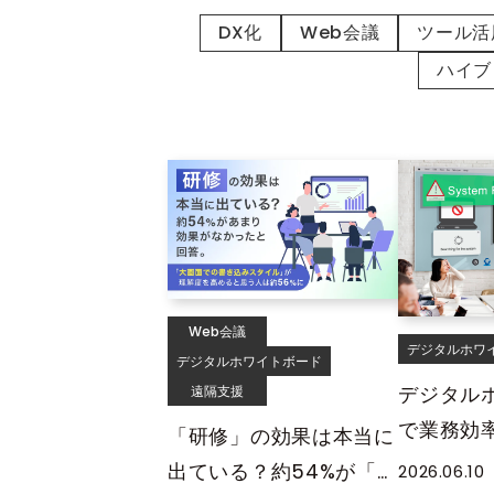
DX化
Web会議
ツール活
ハイブ
Web会議
デジタルホワ
デジタルホワイトボード
デジタル
遠隔支援
で業務効
「研修」の効果は本当に
会議・議
出ている？約54%が「あ
2026.06.10