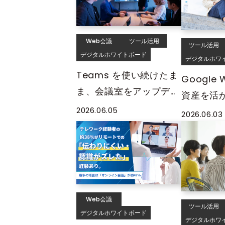
Web会議
ツール活用
ツール活用
デジタルホワイトボード
デジタルホワ
Teams を使い続けたま
Google 
ま、会議室をアップデー
資産を活
トする方法——MIRAI
議室をア
2026.06.05
2026.06.03
TOUCH Biz ×
方法——MI
Microsoft Teams 連携
Biz × Go
活用ガイド
Worksp
イド
Web会議
ツール活用
デジタルホワイトボード
デジタルホワ