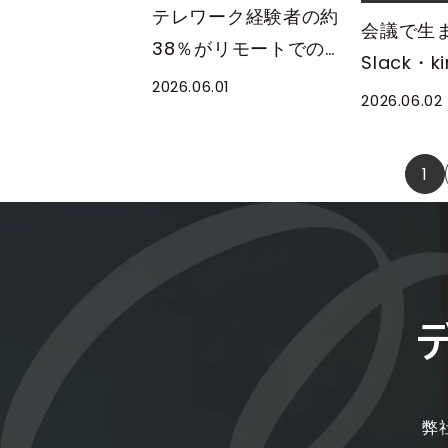
テレワーク経験者の約
会議で生
38％がリモートでの
Slack・k
「伝わりにくい・認識が
2026.06.01
ままつな
2026.06.02
ズレた」経験あり。最多
MIRAI TO
の場面は「オンライン会
Slack / 
1
議」が約47％
用ガイド
弊