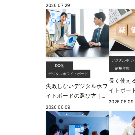
レス化に
まり効果がなかった」と
2026.07.29
を解説
回答。「大画面での書き
込みスタイル」が理解度
を高めると思う人は約
56%に
デジタルホワ
DX化
耐用年数
デジタルホワイトボード
長く使え
失敗しないデジタルホワ
イトボー
イトボードの選び方｜会
用年数と
2026.06.09
議DXを実現する判断基
2026.06.09
える
準と進め方