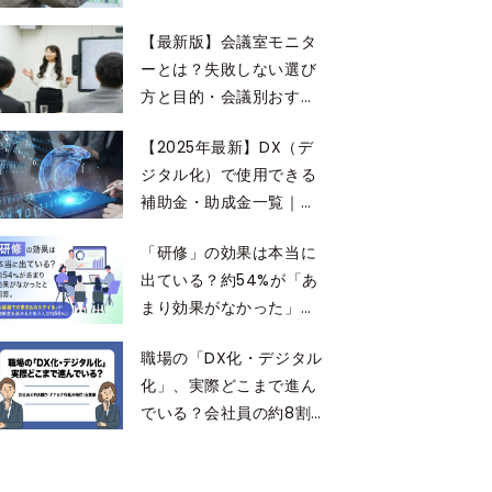
解説
【最新版】会議室モニタ
ーとは？失敗しない選び
方と目的・会議別おすす
め機能を徹底解説！
【2025年最新】DX（デ
ジタル化）で使用できる
補助金・助成金一覧｜
DX（デジタル化）におけ
「研修」の効果は本当に
るメリット・注意点とは
出ている？約54%が「あ
まり効果がなかった」と
回答。「大画面での書き
職場の「DX化・デジタル
込みスタイル」が理解度
化」、実際どこまで進ん
を高めると思う人は約
でいる？会社員の約8割
56%に
が「アナログ作業の残
存」を実感