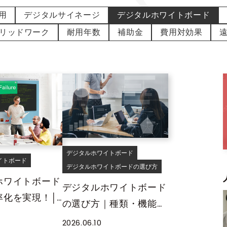
用
デジタルサイネージ
デジタルホワイトボード
リッドワーク
耐用年数
補助金
費用対効果
デジタルホワイトボード
イトボード
デジタルホワイトボードの選び方
ホワイトボード
デジタルホワイトボード
率化を実現！│
の選び方｜種類・機能・
事録・ペーパー
サイズで自社にぴったり
2026.06.10