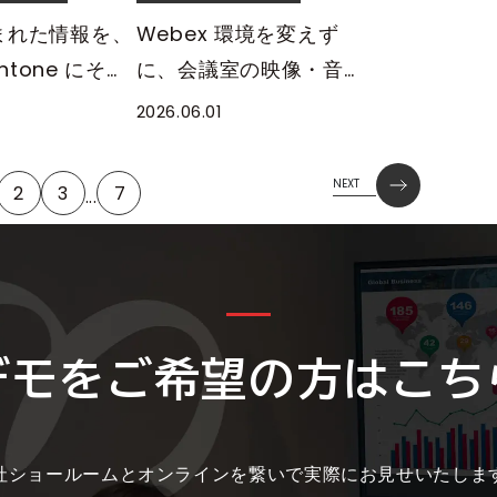
まれた情報を、
Webex 環境を変えず
intone にその
に、会議室の映像・音
ぐ方法——
声・板書を一台に集約す
2026.06.01
UCH Biz ×
る方法——MIRAI
kintone 連携活
TOUCH Biz × Cisco
NEXT
2
3
7
...
Webex 連携活用ガイド
デモをご希望の方は
こち
社ショールームとオンラインを繋いで実際にお見せいたしま