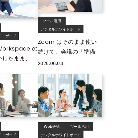
ツール活用
デジタルホワイトボード
イトボード
Zoom はそのまま使い
Workspace の
続けて、会議の「準備」
かしたまま、会
と「共有」をなくす方法
2026.06.04
ップデートする
——MIRAI TOUCH Biz ×
RAI TOUCH
Zoom 連携活用ガイド
ogle
ace 連携活用ガ
Web会議
ツール活用
イトボード
デジタルホワイトボード