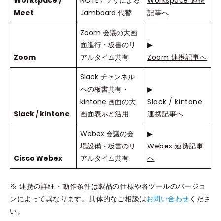
Workspace /
NOTEアプリによる
Workspace 連携
Meet
Jamboard 代替
記事へ
Zoom 会議の大画
面進行・板書のリ
▶
Zoom
アルタイム共有
Zoom 連携記事へ
Slack チャンネル
への板書共有・
▶
kintone 画面の大
Slack / kintone
Slack / kintone
画面表示と活用
連携記事へ
Webex 会議の会
▶
場設備・板書のリ
Webex 連携記事
Cisco Webex
アルタイム共有
へ
※ 連携の詳細・動作条件は製品の仕様や各ツールのバージョ
ンによって異なります。具体的なご相談は
お問い合わせ
くださ
い。