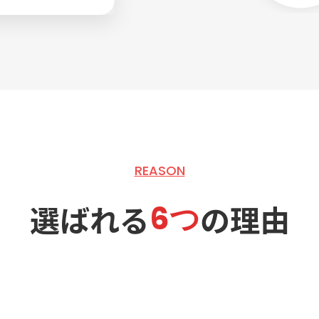
REASON
選ばれる
の理由
6つ