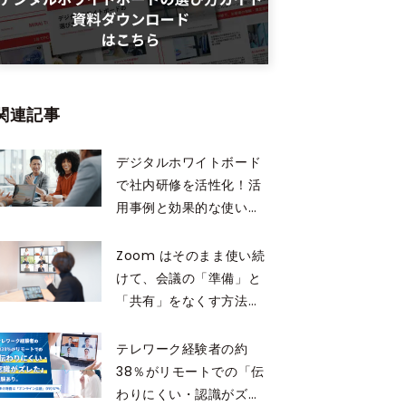
関連記事
デジタルホワイトボード
で社内研修を活性化！活
用事例と効果的な使い方
について
Zoom はそのまま使い続
けて、会議の「準備」と
「共有」をなくす方法
——MIRAI TOUCH Biz ×
Zoom 連携活用ガイド
テレワーク経験者の約
38％がリモートでの「伝
わりにくい・認識がズレ