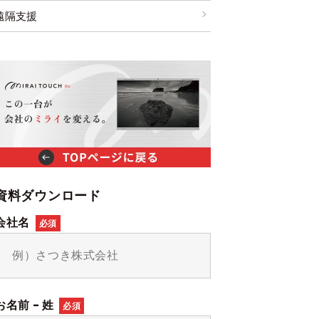
遠隔支援
資料ダウンロード
会社名
必須
お名前 - 姓
必須