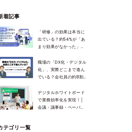
た」経験あり。最多の場
面は「オンライン会議」
新着記事
が約47％
「研修」の効果は本当に
出ている？約54%が「あ
まり効果がなかった」と
回答。「大画面での書き
込みスタイル」が理解度
職場の「DX化・デジタル
を高めると思う人は約
化」、実際どこまで進ん
56%に
でいる？会社員の約8割
が「アナログ作業の残
存」を実感
デジタルホワイトボード
で業務効率化を実現！│
会議・議事録・ペーパー
レス化に役立つメリット
を解説
カテゴリ一覧